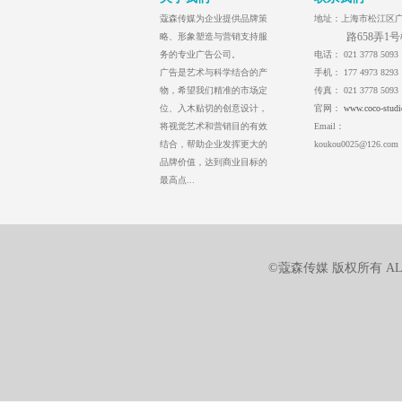
蔻森传媒为企业提供品牌策
地址：
上海市松江区
路658弄1
略、形象塑造与营销支持服
务的专业广告公司。
电话：
021 3778 5093
广告是艺术与科学结合的产
手机：
177 4973 8293
物，希望我们精准的市场定
传真：
021 3778 5093
位、入木贴切的创意设计，
官网：
www.coco-studi
将视觉艺术和营销目的有效
Email：
结合，帮助企业发挥更大的
koukou0025@126.com
品牌价值，达到商业目标的
最高点...
©蔻森传媒 版权所有 ALL 