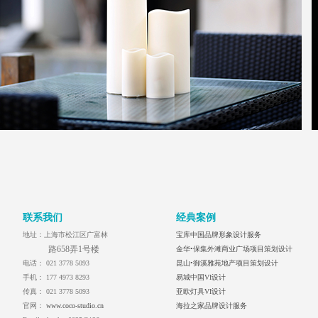
联系我们
经典案例
地址：
上海市松江区广富林
宝库中国品牌形象设计服务
路658弄1号楼
金华•保集外滩商业广场项目策划设计
电话：
021 3778 5093
昆山•御溪雅苑地产项目策划设计
手机：
177 4973 8293
易城中国VI设计
传真：
021 3778 5093
亚欧灯具VI设计
官网：
www.coco-studio.cn
海拉之家品牌设计服务