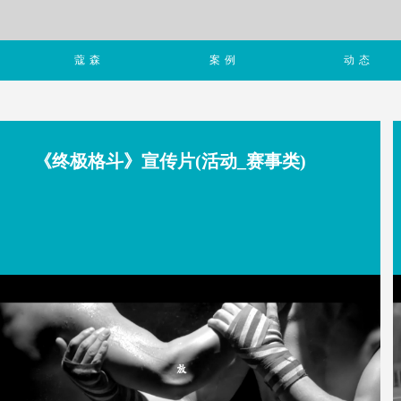
蔻森
案例
动态
《终极格斗》宣传片(活动_赛事类)